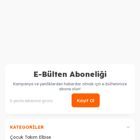
27.07.2026
Erkek Çocuk Takım Elbise Rehberi
Mezuniyet İçin Çocuk Takım Elbise Nasıl Seçilir? | Ceocuk
Rehberi
Devamını Oku
E-Bülten Aboneliği
Kampanya ve yeniliklerden haberdar olmak için e-bültenimize
abone olun!
Kayıt Ol
KATEGORILER
Çocuk Takım Elbise