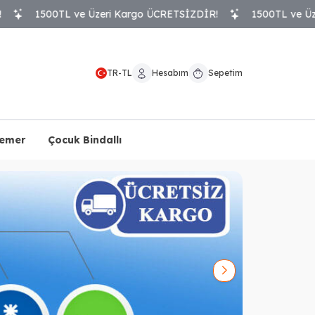
ve Üzeri Kargo ÜCRETSİZDİR!
1500TL ve Üzeri Kargo ÜCR
TR
-
TL
Hesabım
Sepetim
Kemer
Çocuk Bindallı