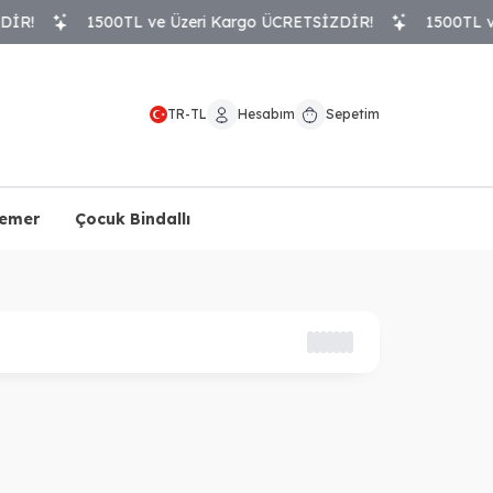
!
1500TL ve Üzeri Kargo ÜCRETSİZDİR!
1500TL ve Ü
TR
-
TL
Hesabım
Sepetim
Kemer
Çocuk Bindallı