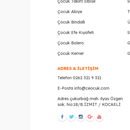
Çocuk Takım Elbise
S
Çocuk Abiye
T
Çocuk Bindallı
Ü
Çocuk Efe Kıyafeti
S
Çocuk Bolero
G
Çocuk Kemer
G
ADRES & İLETİŞİM
Telefon
0262 321 9 321
E-Posta
info@ceocuk.com
Adres
çukurbağ mah. ilyas Özgen
sok. No:18/B İZMİT / KOCAELİ