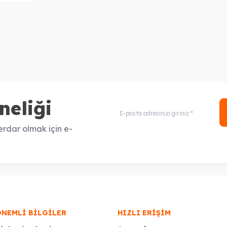
neliği
rdar olmak için e-
ÖNEMLI BILGILER
HIZLI ERIŞIM