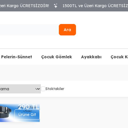
i Kargo ÜCRETSİZDİR!
1500TL ve Üzeri Kargo ÜCRETSİZDİR
Ara
Pelerin-Sünnet
Çocuk Gömlek
Ayakkabı
Çocuk 
Stoktakiler
290
TL
Ürüne Git