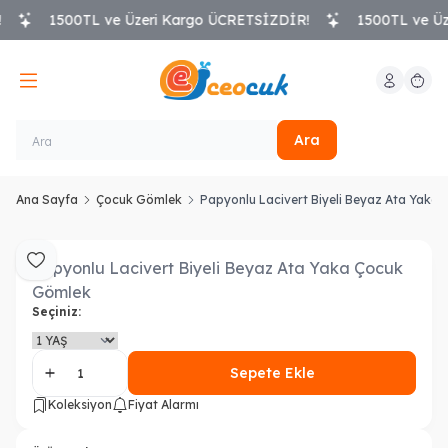
1500TL ve Üzeri Kargo ÜCRETSİZDİR!
1500TL ve Üz
Hesabım
Sepeti
Ara
Ana Sayfa
Çocuk Gömlek
Papyonlu Lacivert Biyeli Beyaz Ata Yaka
Papyonlu Lacivert Biyeli Beyaz Ata Yaka Çocuk
Favoriye Ekle
Gömlek
Seçiniz:
Sepete Ekle
Koleksiyon
Fiyat Alarmı