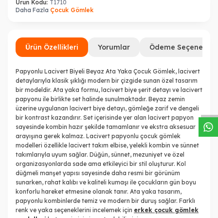
Ürün Kodu:
T1710
Daha Fazla
Çocuk Gömlek
Ürün Özellikleri
Yorumlar
Ödeme Seçenekleri
Papyonlu Lacivert Biyeli Beyaz Ata Yaka Çocuk Gömlek, lacivert
W
h
a
s
a
p
p
D
e
s
t
e
H
a
t
t
detaylarıyla klasik şıklığı modern bir çizgide sunan özel tasarım
bir modeldir. Ata yaka formu, lacivert biye şerit detayı ve lacivert
papyonu ile birlikte set halinde sunulmaktadır. Beyaz zemin
üzerine uygulanan lacivert biye detayı, gömleğe zarif ve dengeli
bir kontrast kazandırır. Set içerisinde yer alan lacivert papyon
sayesinde kombin hazır şekilde tamamlanır ve ekstra aksesuar
arayışına gerek kalmaz. Lacivert papyonlu çocuk gömlek
modelleri özellikle lacivert takım elbise, yelekli kombin ve sünnet
takımlarıyla uyum sağlar. Düğün, sünnet, mezuniyet ve özel
organizasyonlarda sade ama etkileyici bir stil oluşturur. Kol
düğmeli manşet yapısı sayesinde daha resmi bir görünüm
sunarken, rahat kalıbı ve kaliteli kumaşı ile çocukların gün boyu
konforlu hareket etmesine olanak tanır. Ata yaka tasarım,
papyonlu kombinlerde temiz ve modern bir duruş sağlar. Farklı
renk ve yaka seçeneklerini incelemek için
erkek çocuk gömlek