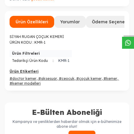
W
h
a
s
a
p
p
D
e
s
t
e
H
a
t
t
Ürün Özellikleri
Yorumlar
Ödeme Seçenekleri
SİYAH RUGAN ÇOÇUK KEMERİ
ÜRÜN KODU : KMR-1
Ürün Filtreleri
Tedarikçi Ürün Kodu
:
KMR-1
Ürün Etiketleri
#doctor kemer
,
#aksesuar
,
#ceocuk
,
#çoçuk kemer
,
#kemer
,
#kemer modelleri
E-Bülten Aboneliği
Kampanya ve yeniliklerden haberdar olmak için e-bültenimize
abone olun!