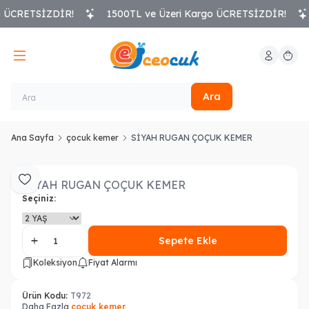
o ÜCRETSİZDİR!
1500TL ve Üzeri Kargo ÜCRETSİZDİR!
Hesabım
Sepeti
Ara
Ana Sayfa
çocuk kemer
SİYAH RUGAN ÇOÇUK KEMER
SİYAH RUGAN ÇOÇUK KEMER
Favoriye Ekle
Seçiniz:
Sepete Ekle
Koleksiyon
Fiyat Alarmı
Ürün Kodu:
T972
Daha Fazla
çocuk kemer