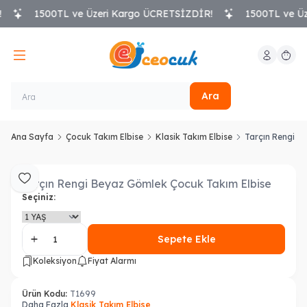
1500TL ve Üzeri Kargo ÜCRETSİZDİR!
1500TL ve Üz
Hesabım
Sepeti
Ara
Ana Sayfa
Çocuk Takım Elbise
Klasik Takım Elbise
Tarçın Rengi B
Tarçın Rengi Beyaz Gömlek Çocuk Takım Elbise
Favoriye Ekle
Seçiniz:
Sepete Ekle
Koleksiyon
Fiyat Alarmı
Ürün Kodu:
T1699
Daha Fazla
Klasik Takım Elbise