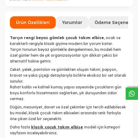
Ürün Özellikleri
Yorumlar
Ödeme Seçenekleri
Tarçın rengi beyaz gömlek çocuk takım elbise
, sıcak ve
karakterli rengiyle klasik giyime modern bir yorum katar.
Tarçın tonunun beyaz gömlekle dengelenmesi, bu modeli hem
özel günler hem de şık organizasyonlar için dikkat çekici bir
alternatif haline getirir.
W
h
a
s
a
p
p
D
e
s
t
e
H
a
t
t
Ceket, yelek, pantolon ve gömlekten oluşan takım; papyon,
kravat ve yaka çiçeği detaylarıyla birlikte eksiksiz bir set olarak
sunulur.
Rahat kalıbı ve kaliteli kumaş yapısı sayesinde çocukların gün
boyu konforlu hissetmesini sağlarken, şık duruşundan ödün
vermez.
Düğün, mezuniyet, davet ve özel çekimler için tercih edilebilecek
bu model, klasik çocuk takım elbiseleri arasında renk farkıyla
öne çıkan özel bir seçenektir.
Daha fazla
klasik çocuk takım elbise
modeli için kategori
sayfasını inceleyebilirsiniz.