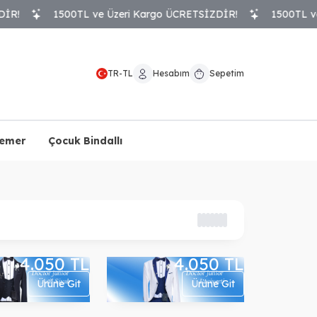
!
1500TL ve Üzeri Kargo ÜCRETSİZDİR!
1500TL ve Ü
TR
-
TL
Hesabım
Sepetim
Kemer
Çocuk Bindallı
4.050
TL
4.050
TL
Ürüne Git
Ürüne Git