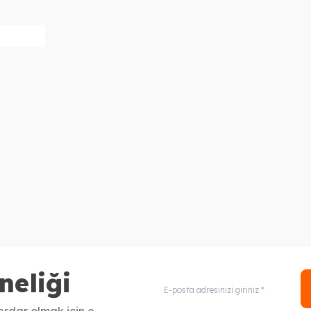
neliği
rdar olmak için e-