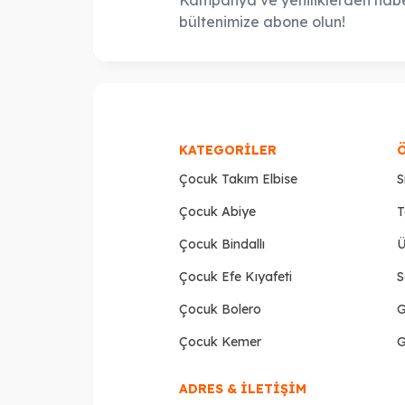
bültenimize abone olun!
KATEGORILER
Çocuk Takım Elbise
S
Çocuk Abiye
T
Çocuk Bindallı
Ü
Çocuk Efe Kıyafeti
S
Çocuk Bolero
G
Çocuk Kemer
G
ADRES & İLETİŞİM