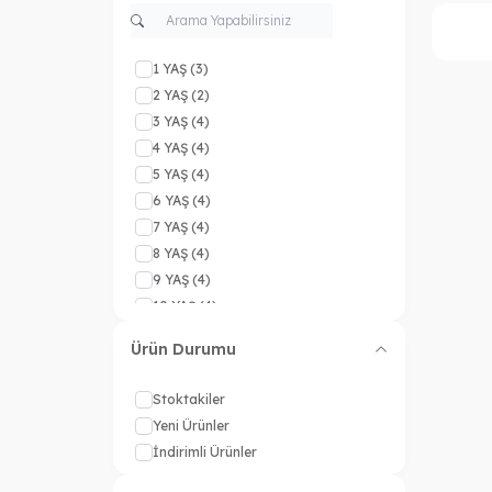
1 YAŞ
(3)
2 YAŞ
(2)
3 YAŞ
(4)
4 YAŞ
(4)
5 YAŞ
(4)
6 YAŞ
(4)
7 YAŞ
(4)
8 YAŞ
(4)
9 YAŞ
(4)
10 YAŞ
(4)
11 YAŞ
(2)
Ürün Durumu
12 YAŞ
(4)
13 YAŞ
(4)
Stoktakiler
14 YAŞ
(3)
Yeni Ürünler
15 YAŞ
(4)
İndirimli Ürünler