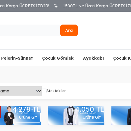
 Kargo ÜCRETSİZDİR!
1500TL ve Üzeri Kargo ÜCRETSİZDİR
Ara
Pelerin-Sünnet
Çocuk Gömlek
Ayakkabı
Çocuk 
Stoktakiler
4.600
TL
4.278
TL
4.050
TL
Ürüne Git
Ürüne Git