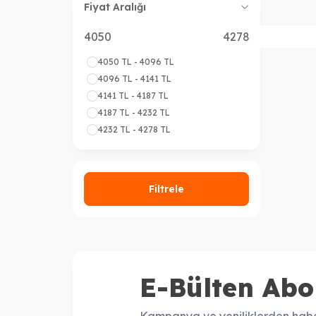
Fiyat Aralığı
4050 TL - 4096 TL
4096 TL - 4141 TL
4141 TL - 4187 TL
4187 TL - 4232 TL
4232 TL - 4278 TL
Filtrele
E-Bülten Abo
Kampanya ve yeniliklerden habe